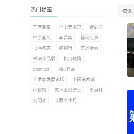
热门标签
资讯
艺庐雅集
个山美术馆
紫砂壶
中原画风
李赞集
征稿启事
书画名家
装帧币
艺术金融
书法作品展
抗击疫情
abstract
国画作品
艺术家发展论坛
中国美术馆
闫锐敏
艺术金融博士
夏洪林
刘明才
收藏文化月