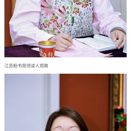
江苏粉书苑领读人郑爽