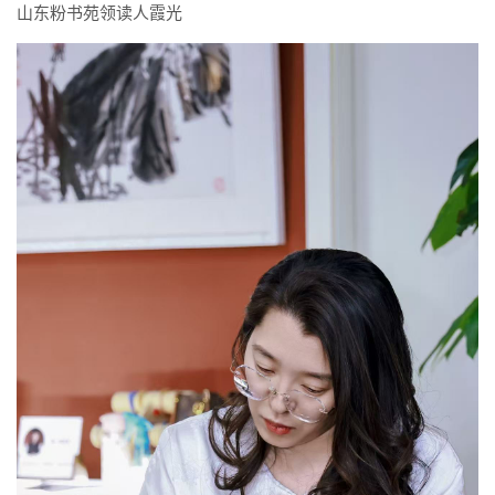
山东粉书苑领读人霞光