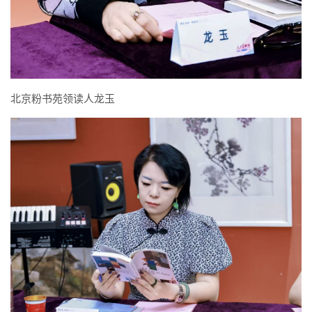
北京粉书苑领读人龙玉