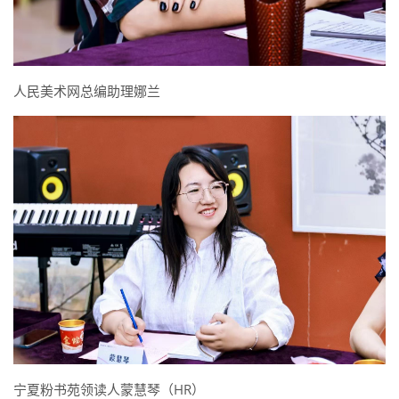
人民美术网总编助理娜兰
宁夏粉书苑领读人蒙慧琴（HR）