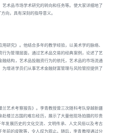
，艺术品市场学术研究的转向和任务等。使大家详细地了
了方向，具有深刻的指导意义。
应用研究》。他结合多年的教学经验，以美术学的脉络、
资行为管理层面，通过艺术品交易的经典案例，论述了艺
金融结构，艺术品投融资行为的依托，艺术品的市场流通
。为增进学员们从事艺术金融财富管理与风险管控提供了
楼兰艺术考察报告》。李青教授曾三次随科考队穿越新疆
亲赴楼兰古国的难忘经历，展示了大量他现场拍摄的珍贵
千年发展历史的文化交流、文明传承、人文风俗以及考古
数千年前的皮靴等，令人叹为观止。随后，李青教授通过分