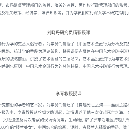
管、市场监督管理部门的监管、海关的监管、著作权行政管理部门的监管
责及相关政策、经济学、法律知识等，并为学员们进行深入学术研究指明
刘晓丹研究员精彩授课
场行为学的奠基人倡导者，为学员们讲授了《中国艺术金融行为分析及其
的思路、统计学的手段为理论架构，将授课要点聚焦在中国艺术金融投融
发展的战略前沿，讲授了艺术金融的三层涵义，艺术品投融资行为与艺术
的差别化原则，中国艺术金融行为的总体特征，中国艺术投融资行为管理
李青教授授课
研究前沿的学者和艺术家，为学员们讲述了《穿越死亡之海——丝绸之路
。在报告中，李青教授从丝绸之路讲起，动情讲述了他三次穿越死亡之海、
、文物遗迹及两次考察的现场情况等，生动地讲解了罗布泊地区跨越几
000年的“楼兰美女”、中西结合的绘画、泥雕、古楼兰人精致的手链、