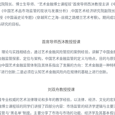
院院长、博士生导师、“艺术金融博士课程班”首席导师西沐教授主讲《
《中国艺术品市场监管的现状与发展分析》;中国艺术经济研究院副院
授《中国画史论专题》(穿越死亡之海--丝绸之路楼兰艺术考察)。期间
与研究的目标。
首席导师西沐教授授课
，理论与实践相结合，通过艺术金融风险管控的案例经验，讲解了中国金
金融监管探索、定位与架构，中国艺术金融监管的定义与特点，目的与原
构中国艺术金融监管体制及其体系指出了发展的方向：艺术金融是一种特
进行创新;二是必须在认知艺术金融风险内在规律的基础上进行创新。
刘双舟教授授课
着专业权威的艺术法律理论和多年的教学经验，以法律、经济、文化的宏
融博士课程班的同学们讲授了四部分内容：市场监管的经济学逻辑与主要
监管与“黑名单”制度。主要分享了市场与市场的功能、经济学及其基本假