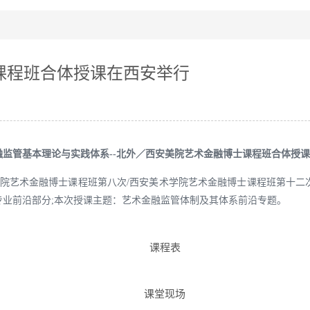
课程班合体授课在西安举行
监管基本理论与实践体系--北外／西安美院艺术金融博士课程班合体授
际商学院艺术金融博士课程班第八次/西安美术学院艺术金融博士课程班第
业前沿部分;本次授课主题：艺术金融监管体制及其体系前沿专题。
课程表
课堂现场