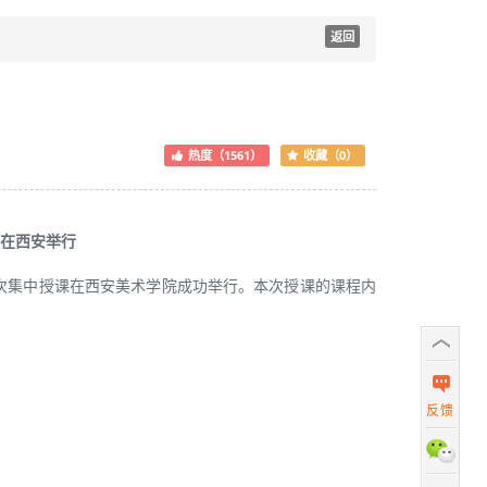
返回
热度（1561）
收藏（0）
课在西安举行
十二次集中授课在西安美术学院成功举行。本次授课的课程内
反馈