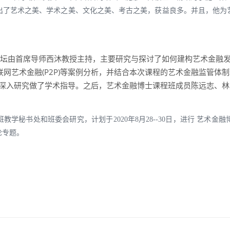
出了艺术之美、学术之美、文化之美、考古之美，获益良多。并且，他为
论坛由首席导师西沐教授主持，主要研究与探讨了如何建构艺术金融
联网艺术金融(P2P)等案例分析，并结合本次课程的艺术金融监管
步深入研究做了学术指导。之后，艺术金融博士课程班成员陈远志、林
学秘书处和班委会研究，计划于2020年8月28--30日，进行 艺术
论专题。