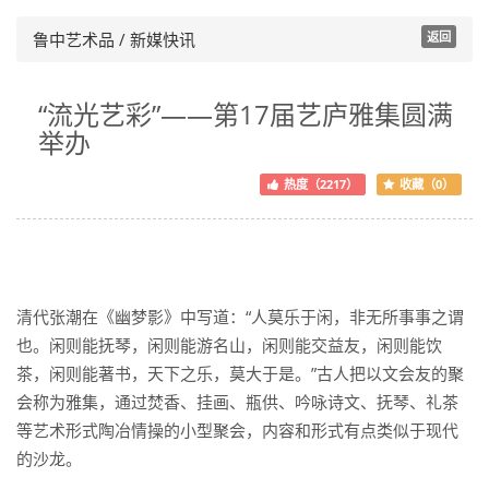
鲁中艺术品 / 新媒快讯
返回
“流光艺彩”——第17届艺庐雅集圆满
举办
热度（2217）
收藏（0）
清代张潮在《幽梦影》中写道：“人莫乐于闲，非无所事事之谓
也。闲则能抚琴，闲则能游名山，闲则能交益友，闲则能饮
茶，闲则能著书，天下之乐，莫大于是。”古人把以文会友的聚
会称为雅集，通过焚香、挂画、瓶供、吟咏诗文、抚琴、礼茶
等艺术形式陶冶情操的小型聚会，内容和形式有点类似于现代
的沙龙。