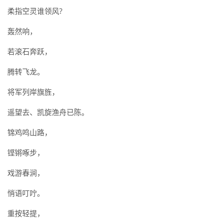
柔指空灵谁领风?
轰然响，
若滚石奔跃，
腾转飞龙。
将军列岸旗旌，
遥望去、凯旋渔舟已陈。
锦鸡鸣山路，
铿锵啄步，
戏游春涧，
悄语叮咛。
重按轻提，