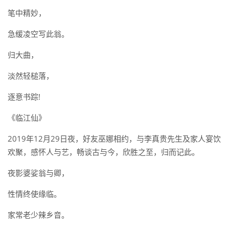
笔中精妙，
急缓凌空写此翁。
归大曲，
淡然轻槌落，
逐意书踪!
《临江仙》
2019年12月29日夜，好友巫娜相约，与李真贵先生及家人宴饮
欢聚，感怀人与艺，畅谈古与今，欣胜之至，归而记此。
夜影婆娑翁与卿，
性情终使缘临。
家常老少辣乡音。