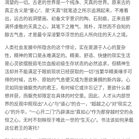
渴望的一切。古老的世界是一个纯净、天真的世界。原来古的
真正含义是“童心”、是“天真”!就笔迹之所示追溯起来，不难看
出，远古的岩洞壁画、初备文字意识的陶、石刻痕，正来自那
满怀虔敬的天真之心，其笔下之稚气、简朴，浑然而不自知的
醇古气息，才是最令深浸繁华浮世的后人所向往的天人之境。
人类社会发展中所隐含的这个悖论，实在是源于人心的复杂
性，精神的胃口是永难满足的。精美、舒适、快捷的现实生活
是心灵欲摆脱茹毛饮血般初级生存状态的必然追求，但精神生
活却并不能满足于眼前现状已经获取的一切?当繁华精美唾手可
得的时候，古朴、原始的气息便又成为意欲兼拥的新内容。心
灵如同坐镇躯壳内的君王，有时候它或许忘记了，意欲什么都
想并获，而躯壳却限定在具体的时空里。因此，人才从内部世
界的反观中照现出“人心”与“道心”的合一，“超越之心”对“现实之
心”的升华，“一心开二门”乃辟演出“真如心”作为那穿越时空的永
恒之心，无时不刻映现于唯此一世的“生灭心”。书法该如何承载
这位君王的寄托?