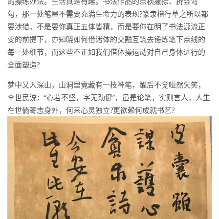
的操练办法。生活真是有趣。书法作品的点横撇捺、折竖弯
勾，那一处笔墨不需要充满生命力的表现?篆隶楷行草之所以都
要涉猎，不是要你真正五体皆精，而是要你在明了书法源流正
变的前提下，亦知晓如何借诸体的交融互筑去锤炼笔下点线的
每一处细节，而这些不正如我们借体操运动对自己身体进行的
全面塑造?
梦中又入深山，山洞里竟藏有一枝神笔，醒后不觉哑然失笑，
李世民说：“心若不坚，字无劲健”，虽是论笔，实则言人，人生
在世倘寄志身外，何来心灵独立?更欲赖何成就书艺?