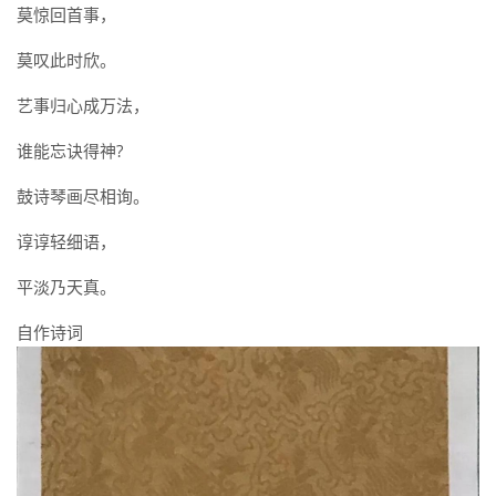
莫惊回首事，
莫叹此时欣。
艺事归心成万法，
谁能忘诀得神?
鼓诗琴画尽相询。
谆谆轻细语，
平淡乃天真。
自作诗词