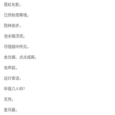
霓虹化影，
已然秋雨寒增。
院林徐步，
池水暗浮荧。
尽隐园中所见，
金光缀、点点成屏。
虫声起，
远灯夜话，
毕竟几人听?
无凭，
星月蔽，