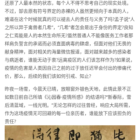
还原了人最本然的状态，每个人不得不思考自己的现实处境。
不过，缷去原有符号界定的赤裸的人虽然更倾向于本真的人，
难道在这个时候就真的可以褪去人的责任与义务了吗?孟子说“人
之所以异于禽兽者几希”，“几希”者怎会是出于身份的界定?良知
之仁焉能是人的本然生命所无?虽然普通人不能像医务工作者那
样肩负誓言的承诺而必须直面病毒的肆虐，但面对他们无畏的
献身精神，面对相关的海量微信报道，面对越来越多的感染者
与病逝者，谁能无动于衷?远离疫区的人们该怎样作为?如果说，
疫情的危害是人类因自己之前的过于放任迟早会付出的惨痛代
价，那么，后续的我们该如何引戒、知止?
昨夜一场雪，今晨天已晴，放眼窗外银色天地，此情此景不正
如数日前自己所填《沁园春·疫情所感》的结语吗?“新春际，雪
后清蓝域，一线光明。”无论怎样的过往曾经，响应大局所需，
作为这场疫情无可回避的每一位亲历者，谁能放下应该担负的
责任?