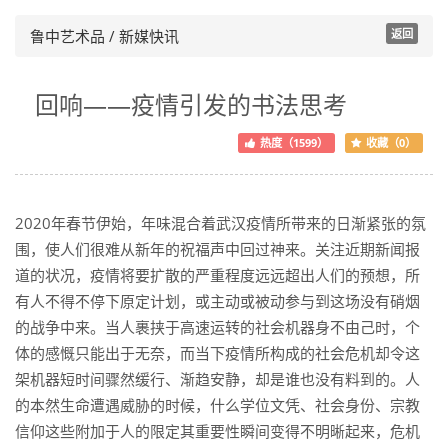
鲁中艺术品 / 新媒快讯
返回
回响——疫情引发的书法思考
热度（1599）
收藏（0）
2020年春节伊始，年味混合着武汉疫情所带来的日渐紧张的氛
围，使人们很难从新年的祝福声中回过神来。关注近期新闻报
道的状况，疫情将要扩散的严重程度远远超出人们的预想，所
有人不得不停下原定计划，或主动或被动参与到这场没有硝烟
的战争中来。当人裹挟于高速运转的社会机器身不由己时，个
体的感慨只能出于无奈，而当下疫情所构成的社会危机却令这
架机器短时间骤然缓行、渐趋安静，却是谁也没有料到的。人
的本然生命遭遇威胁的时候，什么学位文凭、社会身份、宗教
信仰这些附加于人的限定其重要性瞬间变得不明晰起来，危机