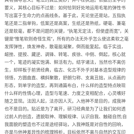
要义，其核心目标不过是：如何恰到好处地运用毛笔的弹性书
写出富于生命力的点画线条。基于此，无论坐还是站，五指执
笔还是二指单钩，低案还是高案，生纸还是熟纸，硬毫、兼毫
还是软毫，都不是问题的关键，“执笔无定法，但使虚而宽”，关
键是“惟笔软则奇怪生焉”，所有的办法无外乎怎么使这柔软之毫
发挥弹性，焕发神奇，散毫能凝聚，倒而能复起。临于实战，
衄挫、提按、藏逆、调锋、转笔、疾徐、中侧、倒起，核心就
一个，笔迹的凝实饱满、鲜活有力。结字诸法，当然也不离仿
生，却样板于前贤经典，临古、化古不外乎对基本造型规律的
领悟，方圆曲直、横斜聚散，舒朗匀称、支离丑拙，从点画的
形态，到单字的造型，再到通篇布白，什么样的造型特点映现
什么样的性情心理，造型与笔速、力度之变相配合，心灵嗜好
随之显现。法因人起，法亦因人灭。入他神不是目的，成我神
也不是目的。贴近是为了离开，研习经典是为了让我们如何透
过前人的创造，遗貌取神、理解规律、认识自我、触碰自然;自
我面貌的塑造也不过是途经驿站，入我神既是对自性的回响，
亦是与他神差异性的梳理辨析，目标依然不离与自然的交互印