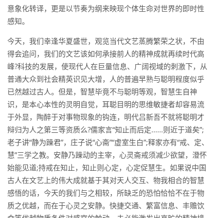
意象化转译，更是以节奏为纲来映现个体生命对世界的即时性
感知。
今天，我们幸逢华夏盛世，观览当代文艺蒸腾繁荣之状，不由
得会追问，我们的文艺该如何承接前人的精神成就再续时代高
峰?科技的发展，使现代人在巨量信息、广阔视域的刺激下，从
普通大众到社会精英识见大增，人的普遍早熟与聪明程度似乎
已然越过古人。但是，智慧毕竟不与聪明等观，智慧生自神
识，是本心本性的灵明自觉，耳聪目明的思维敏捷者却容易流
于外显，陶醉于对事物现象的钩连，明代吕新吾不就将聪明才
辩归为人之第三等资质么?儒家言“知止而后定......则近于道矣”;
老子讲“静为躁君”，庄子说“心斋”“虚室生白”;释家亦有“戒、定、
慧”三学之教。安静乃躁动的主宰，心灵斋戒须减少欲望，澄怀
始能见道;持戒在知止，知止则心定，心定促慧生。如果说中国
古人在文艺上的伟大成就基于其对天人交互、物我相合的智慧
感悟的话，今天的我们与之相较，所缺乏的恐怕恰恰不在于物
质之优越，而在于心灵之安静。快捷交通、繁富信息、丰赡饮
食等优越物质条件对感官的触动，未必能激发出高旷的精神境