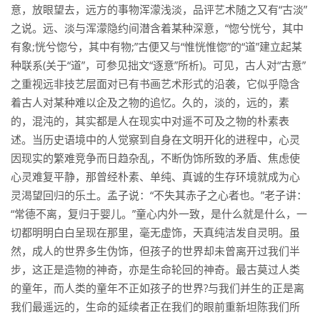
意，放眼望去，远方的事物浑濛浅淡，品评艺术随之又有“古淡”
之说。远、淡与浑濛隐约间潜含着某种深意，“惚兮恍兮，其中
有象;恍兮惚兮，其中有物;”古便又与“惟恍惟惚”的“道”建立起某
种联系(关于“道”，可参见拙文“逐意”所析)。可见，古人对“古意”
之重视远非技艺层面对已有书画艺术形式的沿袭，它似乎隐含
着古人对某种难以企及之物的追忆。久的，淡的，远的，素
的，混沌的，其实都是人在现实中对遥不可及之物的朴素表
述。当历史语境中的人觉察到自身在文明开化的进程中，心灵
因现实的繁难竞争而日趋杂乱，不断伪饰所致的矛盾、焦虑使
心灵难复平静，那曾经朴素、单纯、真诚的生存环境就成为心
灵渴望回归的乐土。孟子说：“不失其赤子之心者也。”老子讲：
“常德不离，复归于婴儿。”童心内外一致，是什么就是什么，一
切都明明白白呈现在那里，毫无虚饰，天真纯洁发自灵明。虽
然，成人的世界多生伪饰，但孩子的世界却未曾离开过我们半
步，这正是造物的神奇，亦是生命轮回的神奇。最古莫过人类
的童年，而人类的童年不正如孩子的世界?与我们并生的正是离
我们最遥远的，生命的延续者正在我们的眼前重新坦陈我们所