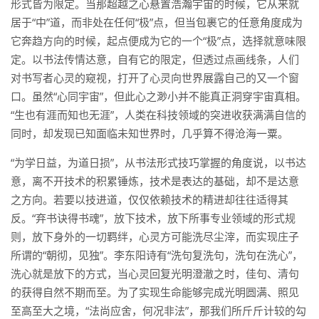
形式皆为限定。当那超越之心悬置浩瀚宇宙的时候，它从来就
居于“中”道，而非处在任何“极”点，但当包裹它的任意角度成为
它奔趋方向的时候，起点便成为它的一个“极”点，选择就意味限
定。以书法传情达意，自有它的限定，但透过点画线条，人们
对书写者心灵的窥视，打开了心灵向世界展露自己的又一个窗
口。虽然“心同宇宙”，但此心之渺小并不能真正洞穿宇宙真相。
“生也有涯而知也无涯”，人类在科技领域的突进收获满满自信的
同时，却发现已知面临未知世界时，几乎算不得沧海一粟。
“为学日益，为道日损”，从书法形式技巧掌握的角度说，以书达
意，离不开技术的积累锤炼，技术是表达的基础，却不是达意
之方向。若要以技进道，仅仅依赖技术的精进却往往适得其
反。“弃书诀得书魂”，放下技术，放下所事专业领域的形式规
则，放下身外的一切羁绊，心灵方可能洗尽尘滓，而实现庄子
所谓的“朝彻，见独”。李东阳诗有“洗句复洗句，洗句在洗心”，
洗心就是放下的方式，当心灵回复光明澄澈之时，佳句、清句
的获得自然不期而至。为了实现生命能够完成光明圆满、照见
至高至大之境，“法尚应舍，何况非法”，那我们所斤斤计较的勾