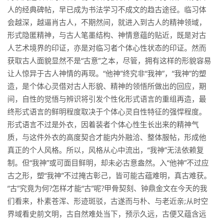
人的经典碑帖，早已成为书法学习不成文的趋古途径。临习体
会越深，越逼肖古人，不期然间，就进入到古人的精神领域，
形式隐匿精神，与古人笔墨结构、神情意蕴的贴近，既是对古
人艺术境界的印证，亦是对临习者个体心性状态的印证。然而
获取古人面貌显然不是“古意”之本，尽管，拥有这样的形貌容易
让人惊异于古人神情的再现。“他神”终究非“我神”，“我神”的塑
造，是个体心灵借对古人形貌、精神的领悟所做出的回应，期
间，自性的觉悟与辨识将引发个性化形式语言的重组再造，最
终形式语言的鲜明程度取决于个体心灵自性特征的强悍程度。
形式语言不过是外衣，因着装者个体心性生长出来的精神气
质，与这件外衣的高度契合才能内外融洽、整体服帖，形成他
真正的个人风格。所以，风格从心中流出，“我神”无法依赖复
制。但“我神”或可面目鲜明，却未必古意盎然。入“他神”不过应
古之形，塑“我神”不过掩古彰己，皆可能古蕴难明，真古难获。
“古”究竟为何?怎样才能“古”呢?甲骨契刻、钟鼎金文在今天的我
们看来，朴素苍浑、形迹斑驳，古遂而与朴、与老近亲;从时空
界域看史前文明，古自然难处当下，预示久远，古便又蕴含远