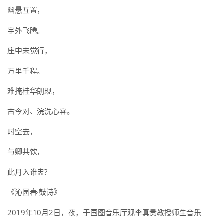
幽悬互置，
宇外飞腾。
座中未觉行，
万里千程。
难掩桂华朗现，
古今对、浣洗心容。
时空去，
与卿共饮，
此月入谁盅?
《沁园春·鼓诗》
2019年10月2日，夜，于国图音乐厅观李真贵教授师生音乐