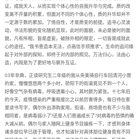
证，成就天人，从而实现个体心性的自我升华与完成。质的改
变离不开量的积累，但面对不同的个体心性，质的升华却并不
一定源于数的累加。了悟自性，才是质变的前提。追寻心灵波
动，书法形貌的变化随机显现，此时的面貌，未必是彼时的面
貌，凡有所相，皆是虚妄。破除外相的限定，一切皆是成就此
心的途径。“我书意造本无法，点画信手烦推求”。生命的追问缘
起于对外部的探知，却终于对内部的照见。万法归心，法由心
造，内观是为了更好地与察外互证。
03年非典，正读研究生二年级的我从央美骑自行车回清河小营
的家，慢慢悠悠两个多小时，骄阳下的街道竟见不到一个人，
好像空气杂有病毒，呼吸透着小心，其时颇为紧张。十七年后
的今天，疫情感染的严重程度比之以前厉害得多，每日待在家
里读书写字，偶尔外出添购家用，街道、商场竟也有不少与我
相同者，是病毒弱小了?还是人们普遍成长了?对病毒的恐惧的确
大减从前。偶尔与家人随网上健身节目操练一下，才感到身体
诸多部位早已疏于管理，也才知道针对具体部位健身竟有不同