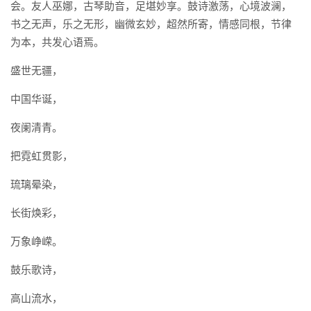
会。友人巫娜，古琴助音，足堪妙享。鼓诗激荡，心境波澜，
书之无声，乐之无形，幽微玄妙，超然所寄，情感同根，节律
为本，共发心语焉。
盛世无疆，
中国华诞，
夜阑清青。
把霓虹贯影，
琉璃晕染，
长街焕彩，
万象峥嵘。
鼓乐歌诗，
高山流水，