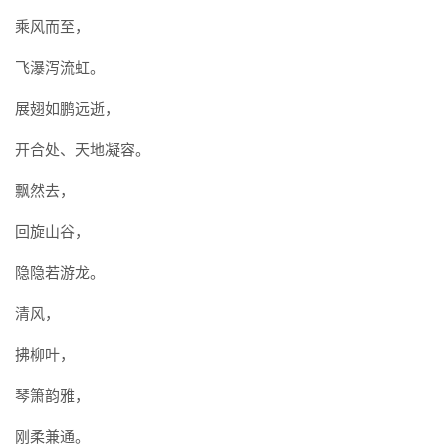
乘风而至，
飞瀑泻流虹。
展翅如鹏远逝，
开合处、天地凝容。
飘然去，
回旋山谷，
隐隐若游龙。
清风，
拂柳叶，
琴箫韵雅，
刚柔兼通。