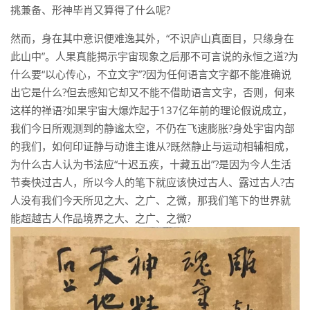
挑兼备、形神毕肖又算得了什么呢?
然而，身在其中意识便难逸其外，“不识庐山真面目，只缘身在
此山中”。人果真能揭示宇宙现象之后那不可言说的永恒之道?为
什么要“以心传心，不立文字”?因为任何语言文字都不能准确说
出它是什么?但去感知它却又不能不借助语言文字，否则，何来
这样的禅语?如果宇宙大爆炸起于137亿年前的理论假说成立，
我们今日所观测到的静谧太空，不仍在飞速膨胀?身处宇宙内部
的我们，如何印证静与动谁主谁从?既然静止与运动相辅相成，
为什么古人认为书法应“十迟五疾，十藏五出”?是因为今人生活
节奏快过古人，所以今人的笔下就应该快过古人、露过古人?古
人没有我们今天所见之大、之广、之微，那我们笔下的世界就
能超越古人作品境界之大、之广、之微?