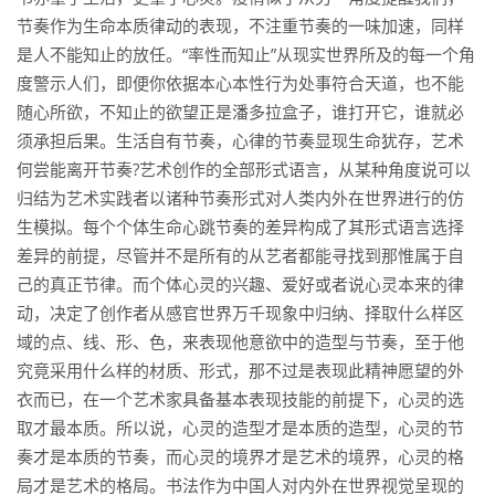
节奏作为生命本质律动的表现，不注重节奏的一味加速，同样
是人不能知止的放任。“率性而知止”从现实世界所及的每一个角
度警示人们，即便你依据本心本性行为处事符合天道，也不能
随心所欲，不知止的欲望正是潘多拉盒子，谁打开它，谁就必
须承担后果。生活自有节奏，心律的节奏显现生命犹存，艺术
何尝能离开节奏?艺术创作的全部形式语言，从某种角度说可以
归结为艺术实践者以诸种节奏形式对人类内外在世界进行的仿
生模拟。每个个体生命心跳节奏的差异构成了其形式语言选择
差异的前提，尽管并不是所有的从艺者都能寻找到那惟属于自
己的真正节律。而个体心灵的兴趣、爱好或者说心灵本来的律
动，决定了创作者从感官世界万千现象中归纳、择取什么样区
域的点、线、形、色，来表现他意欲中的造型与节奏，至于他
究竟采用什么样的材质、形式，那不过是表现此精神愿望的外
衣而已，在一个艺术家具备基本表现技能的前提下，心灵的选
取才最本质。所以说，心灵的造型才是本质的造型，心灵的节
奏才是本质的节奏，而心灵的境界才是艺术的境界，心灵的格
局才是艺术的格局。书法作为中国人对内外在世界视觉呈现的