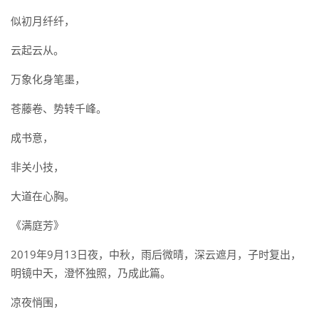
似初月纤纤，
云起云从。
万象化身笔墨，
苍藤卷、势转千峰。
成书意，
非关小技，
大道在心胸。
《满庭芳》
2019年9月13日夜，中秋，雨后微晴，深云遮月，子时复出，
明镜中天，澄怀独照，乃成此篇。
凉夜悄围，