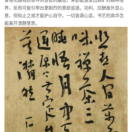
界，反而可能引带出更剧烈的意欲追逐。功利、应酬虽外显心
意，但知止之戒才能护心自守。一切皆源心造，书艺的高华怎
能离开澄静慧思。